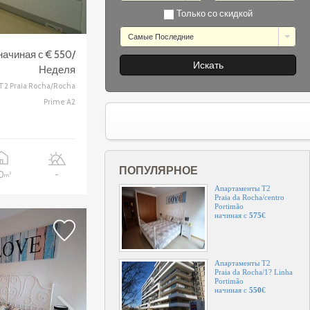
Только со скидкой
Самые Последние
Апартаменты T2
Clube Alvor F?rias
начиная с € 550/
Portimão
начиная с
350
€
Неделя
T2 Praia Rocha/Rocha
Prime A2
Апартаменты T2
Praia da Rocha
Portimão
начиная с
575
€
ПОПУЛЯРНОЕ
10
-
2
m
Апартаменты T2
Praia da Rocha/centro
Portimão
начиная с
575
€
Апартаменты T2
Praia da Rocha/1? Linha
Portimão
начиная с
550
€