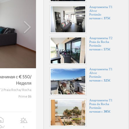
Апартаменты T1
Alvor
Portimão
начиная с
375
€
Апартаменты T2
Praia da Rocha
Portimão
начиная с
575
€
Апартаменты T1
Alvor
начиная с € 550/
Portimão
начиная с
325
€
Неделя
T2 Praia Rocha/ Rocha
Prime B6
Апартаменты T1
Praia da Rocha
Portimão
начиная с
305
€
10
-
2
m