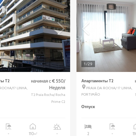
1
/29
ты T2
начиная с € 550/
Апартаменты T2
Неделя
ROCHA/1? LINHA,
PRAIA DA ROCHA/ 1? LINHA,
PORTIMÃO
T2 Praia Rocha/ Rocha
Prime C2
Отпуск
110
1
-
-
2
-
2
m