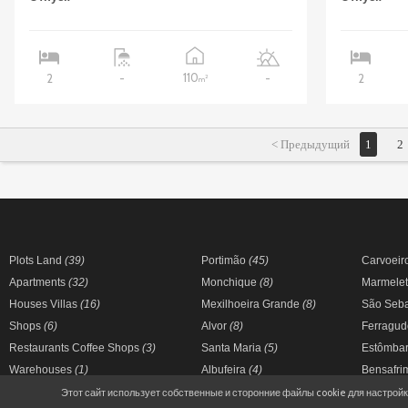
110
2
-
-
2
2
m
< Предыдущий
1
2
Plots Land
(39)
Portimão
(45)
Carvoeir
Apartments
(32)
Monchique
(8)
Marmele
Houses Villas
(16)
Mexilhoeira Grande
(8)
São Seb
Shops
(6)
Alvor
(8)
Ferragu
Restaurants Coffee Shops
(3)
Santa Maria
(5)
Estômba
Warehouses
(1)
Albufeira
(4)
Bensafr
Этот сайт использует собственные и сторонние файлы cookie для настрой