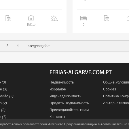
150
-
-
2
-
2
m
3
4
следующий >
o
(3)
Недвижимость
Общие Условия
te
(3)
Избраное
Cookies
astião
(3)
Ищу недвижимость
Политика Конф
do
(2)
Продать Недвижимость
Альтернативно
r
(2)
Присоединяйтесь к нам
im
(1)
Контакты
ки работы своих пользователей в Интернете. Продолжая навигацию, вы соглашаетесь на