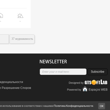
Alvor
Portimão
начиная с
270
€
-
-
Апартаменты T2
Praia da Rocha
Portimão
начиная с
375
€
37 недвижимость
Апартаменты T1
Praia do Vau
Portimão
начиная с
305
€
Subscribe
Апартаменты T1
Praia da Rocha
иденциальности
Designed by
Portimão
начиная с
305
€
е Разрешение Споров
Espaços WEB
Powered by
Апартаменты T1
 ее использование в соответствии с нашими
Политика Конфиденциальности
.
OK
Praia da Rocha