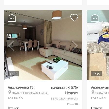
1
/33
1
/35
Апартаменты T2
начиная с € 575/
Апартамен
Неделя
PRAIA DA ROCHA/1? LINHA,
PRAIA DA
PORTIMÃO
PORTIMÃO
T2 Praia Rocha/ Rocha
Prime B4
Отпуск
Отпуск