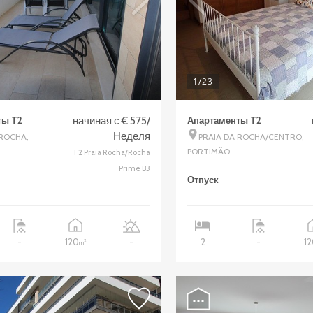
1
/23
ты T2
начиная с € 575/
Апартаменты T2
Неделя
 ROCHA,
PRAIA DA ROCHA/CENTRO,
PORTIMÃO
T2 Praia Rocha/Rocha
Prime B3
Отпуск
120
1
-
-
2
-
2
m