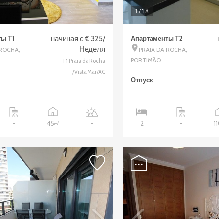
1
/18
ы T1
начиная с € 325/
Апартаменты T2
Неделя
 ROCHA,
PRAIA DA ROCHA,
PORTIMÃO
T1 Praia da Rocha
/Vista Mar/AC
Отпуск
45
1
-
-
2
-
2
m