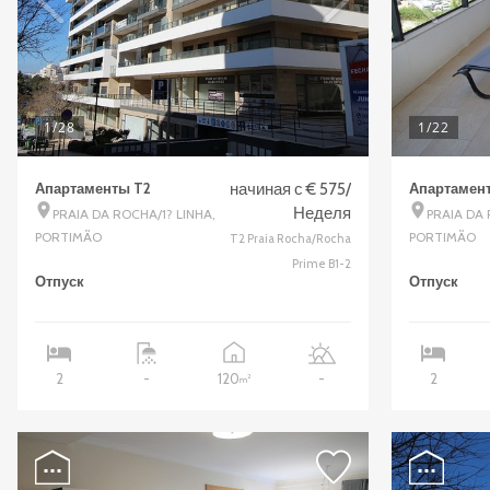
1
/28
1
/22
Апартаменты T2
начиная с € 575/
Апартамен
Неделя
PRAIA DA ROCHA/1? LINHA,
PRAIA DA
PORTIMÃO
PORTIMÃO
T2 Praia Rocha/Rocha
Prime B1-2
Отпуск
Отпуск
120
2
-
-
2
2
m