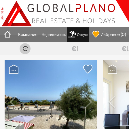
Компания
Избраное
(
0
)
Недвижимость
Отпуск