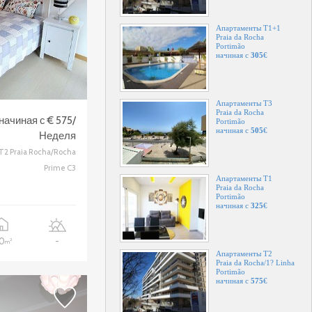
Апартаменты T1+1
Praia da Rocha
Portimão
начиная с
305
€
Апартаменты T3
Praia da Rocha
начиная с € 575/
Portimão
начиная с
505
€
Неделя
T2 Praia Rocha/Rocha
Prime C3
Апартаменты T1
Praia da Rocha
Portimão
начиная с
325
€
20
-
2
m
Апартаменты T2
Praia da Rocha/1? Linha
Portimão
начиная с
575
€