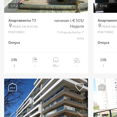
1
/12
1
/16
Апартаменты T3
начиная с € 505/
Апартамент
Неделя
PRAIA DA ROCHA,
PRAIA DA
PORTIMÃO
PORTIMÃO
T3 Praia da Rocha-1ª
linha
Отпуск
Отпуск
95
3
-
-
1
2
m