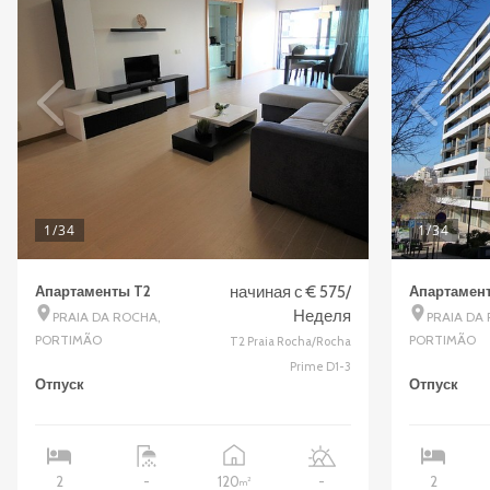
1
/34
1
/34
Апартаменты T2
начиная с € 575/
Апартамен
Неделя
PRAIA DA ROCHA,
PRAIA DA 
PORTIMÃO
PORTIMÃO
T2 Praia Rocha/Rocha
Prime D1-3
Отпуск
Отпуск
120
2
-
-
2
2
m