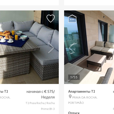
1
/55
ты T2
начиная с € 575/
Апартаменты T2
Неделя
 ROCHA,
PRAIA DA ROCHA,
PORTIMÃO
T2 Praia Rocha / Rocha
Prime B1-3
Отпуск