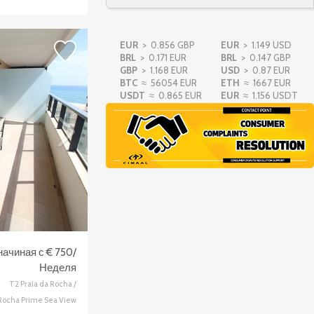
Апартаменты T2
Praia da Rocha/1? Linha
Portimão
начиная с
575
€
EUR
> 0.856 GBP
EUR
> 1.149 USD
BRL
> 0.171 EUR
BRL
> 0.147 GBP
GBP
> 1.168 EUR
USD
> 0.87 EUR
BTC
≈ 56054 EUR
Апартаменты T1
ETH
≈ 1667 EUR
Praia da Rocha
USDT
≈ 0.865 EUR
EUR
≈ 1.156 USDT
Portimão
начиная с
305
€
Апартаменты T2
Praia da Rocha
Portimão
начиная с
550
€
Апартаменты T1
Praia da Rocha
начиная с € 750/
Portimão
начиная с
305
€
Неделя
T2 Praia da Rocha /
Rocha Prime Sea View
Апартаменты T1