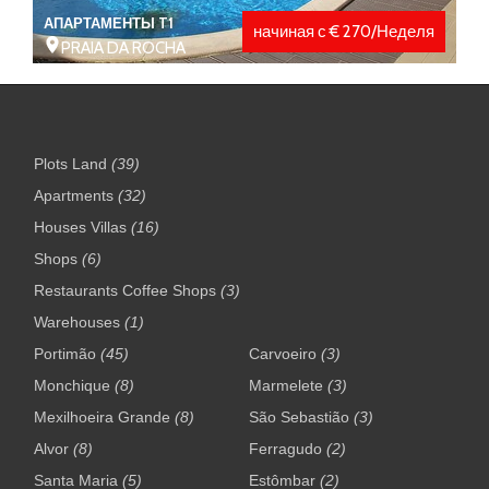
АПАРТАМЕНТЫ T1
начиная с € 270/Неделя
PRAIA DA ROCHA
Plots Land
(39)
Apartments
(32)
Houses Villas
(16)
Shops
(6)
Restaurants Coffee Shops
(3)
Warehouses
(1)
Portimão
(45)
Carvoeiro
(3)
Monchique
(8)
Marmelete
(3)
Mexilhoeira Grande
(8)
São Sebastião
(3)
Alvor
(8)
Ferragudo
(2)
Santa Maria
(5)
Estômbar
(2)