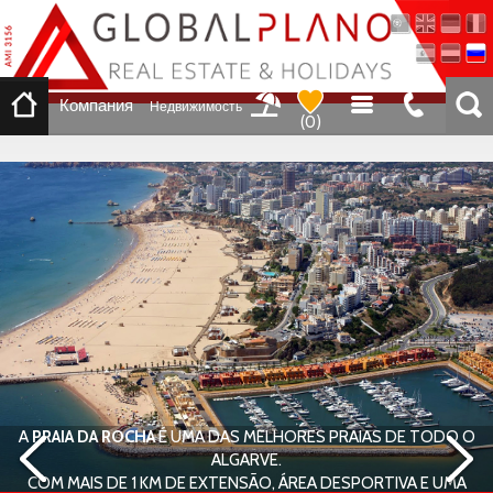
Компания
Недвижимость
(
0
)
A
PRAIA DA ROCHA
É UMA DAS MELHORES PRAIAS DE TODO O
ALGARVE.
COM MAIS DE 1 KM DE EXTENSÃO, ÁREA DESPORTIVA E UMA