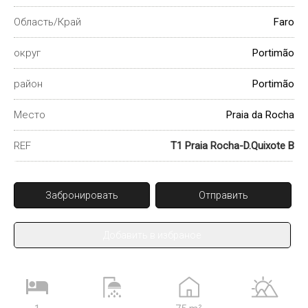
Область/Край
Faro
округ
Portimão
район
Portimão
Место
Praia da Rocha
REF
T1 Praia Rocha-D.Quixote B
Забронировать
Отправить
Добавить в избраное