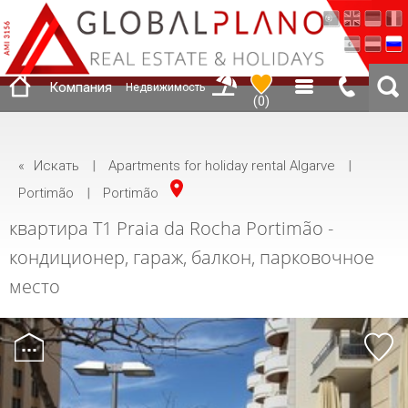
Компания
Недвижимость
(
0
)
«
Искать
|
Apartments for holiday rental Algarve
|
Portimão
|
Portimão
квартира T1 Praia da Rocha Portimão -
кондиционер, гараж, балкон, парковочное
место