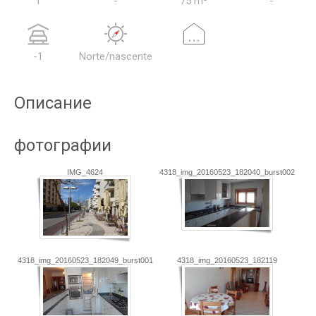
1
-
75 m²
-
...
-1
Norte/nascente
Описание
фотографии
IMG_4624
4318_img_20160523_182040_burst002
4318_img_20160523_182049_burst001_cover
4318_img_20160523_182119