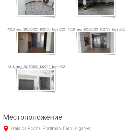
4318_img_20160523_182705_burst002
4318_img_20160523_182727_burst001_cove
4318_img_20160523_182744_burst002
Местоположение
Praia da Rocha, Portimão, Faro (Algarve)