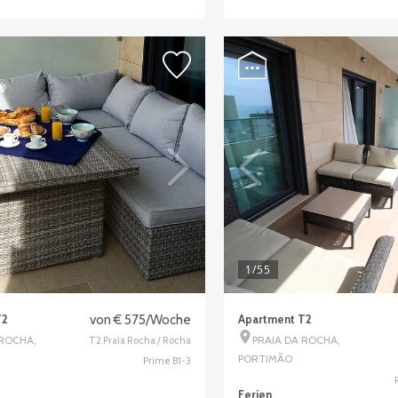
1
/55
T2
von € 575/Woche
Apartment T2
 ROCHA,
PRAIA DA ROCHA,
T2 Praia Rocha / Rocha
PORTIMÃO
Prime B1-3
Ferien