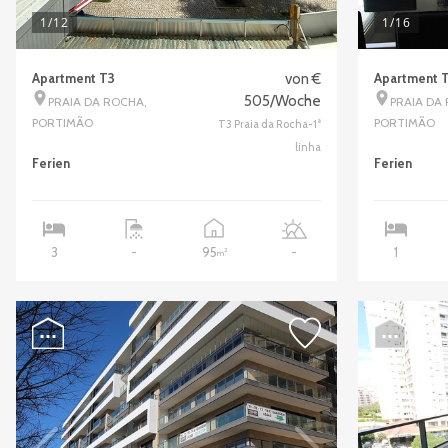
1
/12
1
/16
Apartment T3
von €
Apartment T
505/Woche
PRAIA DA ROCHA,
PRAIA DA
PORTIMÃO
PORTIMÃO
T3 Praia da Rocha-1ª
linha
Ferien
Ferien
95
3
-
-
1
2
m