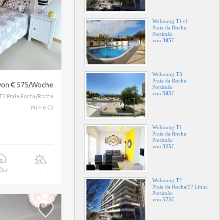
Wohnung T3
Praia da Rocha
Portimão
von
505
€
Wohnung T1
Praia da Rocha
von € 575/Woche
Portimão
von
325
€
T2 Praia Rocha/Rocha
Prime C3
Wohnung T2
Praia da Rocha/1? Linha
Portimão
von
575
€
20
-
2
m
Wohnung T1
Alvor
Portimão
von
375
€