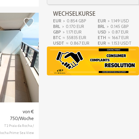
Wohnung T1
Praia da Rocha
Portimão
von
305
€
EUR
> 0.854 GBP
EUR
> 1.149 USD
BRL
> 0.170 EUR
BRL
> 0.145 GBP
GBP
> 1.171 EUR
USD
> 0.87 EUR
BTC
≈ 55835 EUR
Wohnung T2
ETH
≈ 1667 EUR
Praia da Rocha
USDT
≈ 0.867 EUR
EUR
≈ 1.153 USDT
Portimão
von
550
€
Wohnung T1
Praia da Rocha
Portimão
von
305
€
Wohnung T1
Alvor
von €
Portimão
von
270
€
750/Woche
T2 Praia da Rocha /
Rocha Prime Sea View
Wohnung T2