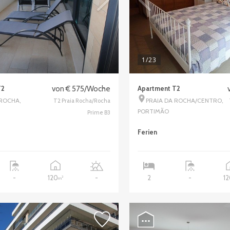
1
/23
T2
von € 575/Woche
Apartment T2
 ROCHA,
PRAIA DA ROCHA/CENTRO,
T2 Praia Rocha/Rocha
PORTIMÃO
Prime B3
Ferien
120
1
-
-
2
-
2
m