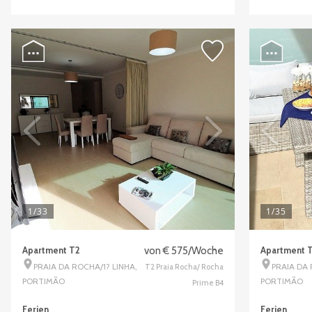
1
/33
1
/35
Apartment T2
von € 575/Woche
Apartment 
PRAIA DA ROCHA/1? LINHA,
PRAIA DA
T2 Praia Rocha/ Rocha
PORTIMÃO
PORTIMÃO
Prime B4
Ferien
Ferien