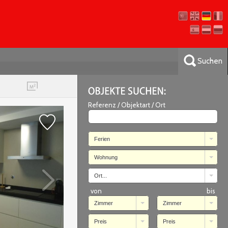
Suchen
Referenz / Objektart / Ort
Ferien
Wohnung
Ort...
von
bis
Zimmer
Wohnung T2
Zimmer
Clube Alvor F?rias
Portimão
Preis
Preis
von
350
€