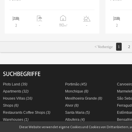
110
2
-
-
2
2
m
< Vorherige
1
2
Plots Land
(39)
Portimão
(45)
Carvoeir
Apartments
(32)
Monchique
(8)
Marmele
Houses Villas
(16)
Mexilhoeira Grande
(8)
São Seb
Shops
(6)
Alvor
(8)
Ferragu
Restaurants Coffee Shops
(3)
Santa Maria
(5)
Estômba
Warehouses
(1)
Albufeira
(4)
Bensafr
Diese Website verwendet eigene Cookies und Cookies von Drittanbietern, 