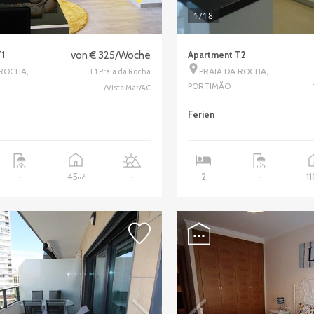
1
/18
1
von € 325/Woche
Apartment T2
 ROCHA,
PRAIA DA ROCHA,
T1 Praia da Rocha
PORTIMÃO
/Vista Mar/AC
Ferien
45
1
-
-
2
-
2
m