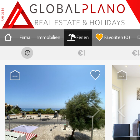
Firma
Immobilien
Ferien
Favoriten
(
0
)
D