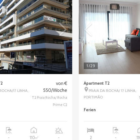
1
/29
T2
von €
Apartment T2
550/Woche
ROCHA/1? LINHA,
PRAIA DA ROCHA/ 1? LINHA,
PORTIMÃO
T2 Praia Rocha/ Rocha
Prime C2
Ferien
110
1
-
-
2
-
2
m