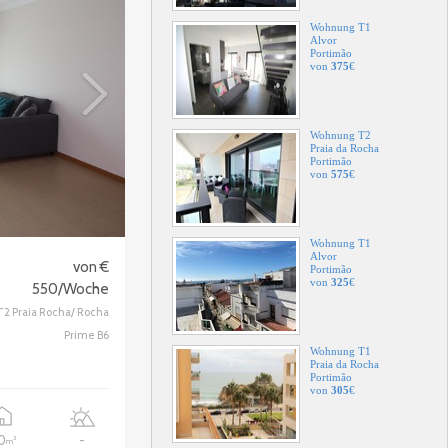
Wohnung T2
Praia da Rocha
Portimão
von
575
€
Wohnung T1
Alvor
Portimão
von
325
€
Wohnung T1
Praia da Rocha
von €
Portimão
von
305
€
550/Woche
T2 Praia Rocha/ Rocha
Prime B6
Wohnung T2
Praia da Rocha/1? Linha
Portimão
von
575
€
10
-
2
m