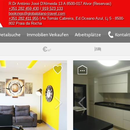
R.Dr António José D'Almeida 13 A 8500-017 Alvor (Reservas)
+351 282 459 430
/
919 523 133
bookings@globalplano-travel.com
+351 282 411 955
| Av.Tomás Cabreira, Ed.Oceano Azul, Lj 5 - 8500-
802 Praia da Rocha
etailsuche
Immobilien Verkaufen
Arbeitsplätze
Kontakt