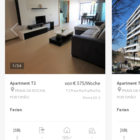
1
/34
1
/34
Apartment T2
von € 575/Woche
Apartment 
PRAIA DA ROCHA,
PRAIA DA 
T2 Praia Rocha/Rocha
PORTIMÃO
PORTIMÃO
Prime D1-3
Ferien
Ferien
120
2
-
-
2
2
m