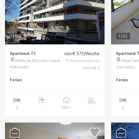
1
/28
1
/22
Apartment T2
von € 575/Woche
Apartment 
PRAIA DA ROCHA/1? LINHA,
PRAIA DA
T2 Praia Rocha/Rocha
PORTIMÃO
PORTIMÃO
Prime B1-2
Ferien
Ferien
120
2
-
-
2
2
m