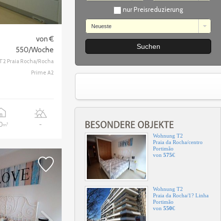
nur Preisreduzierung
Neueste
Wohnung T2
Praia da Rocha
von €
Portimão
550/Woche
von
575
€
T2 Praia Rocha/Rocha
Prime A2
Wohnung T2
Praia da Rocha/centro
Portimão
von
575
€
10
-
2
m
Wohnung T2
Praia da Rocha/1? Linha
Portimão
von
550
€
Wohnung T1+1
Praia da Rocha
Portimão
von
305
€