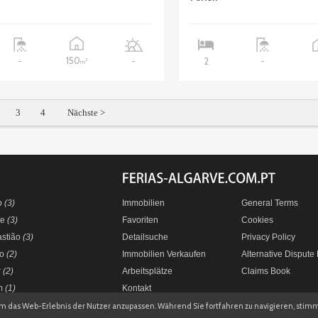
150
-
-
2
-
2
m
3
4
Nächste >
o
(3)
Immobilien
General Terms
te
(3)
Favoriten
Cookies
astião
(3)
Detailsuche
Privacy Policy
do
(2)
Immobilien Verkaufen
Alternative Dispute
r
(2)
Arbeitsplätze
Claims Book
im
(1)
Kontakt
um das Web-Erlebnis der Nutzer anzupassen. Während Sie fortfahren zu navigieren, st