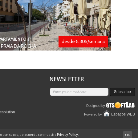
PARTAMIENTO T1
desde € 305/semana
PRAIA DA ROCHA
Subscribe
Designed by
esolution
Espaços WEB
Powered by
rdo con su uso, de acuerdo con nuestra
Privacy Policy
.
OK