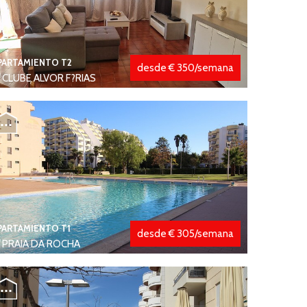
PARTAMIENTO T2
desde € 350/semana
CLUBE ALVOR F?RIAS
PARTAMIENTO T1
desde € 305/semana
PRAIA DA ROCHA