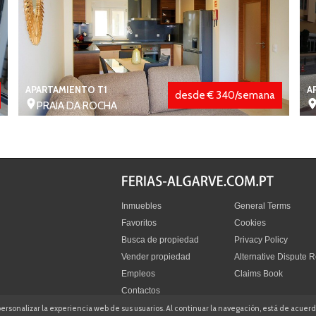
APARTAMIENTO T1
A
desde € 340/semana
PRAIA DA ROCHA
Inmuebles
General Terms
Favoritos
Cookies
Busca de propiedad
Privacy Policy
Vender propiedad
Alternative Dispute R
Empleos
Claims Book
Contactos
ra personalizar la experiencia web de sus usuarios. Al continuar la navegación, está de acue