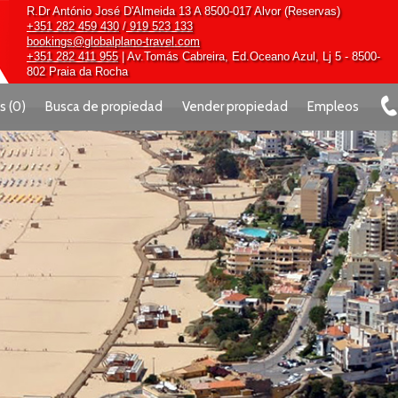
R.Dr António José D'Almeida 13 A 8500-017 Alvor (Reservas)
+351 282 459 430
/
919 523 133
bookings@globalplano-travel.com
+351 282 411 955
| Av.Tomás Cabreira, Ed.Oceano Azul, Lj 5 - 8500-
802 Praia da Rocha
os
(
0
)
Busca de propiedad
Vender propiedad
Empleos