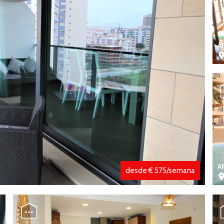
A
A
desde € 575/semana