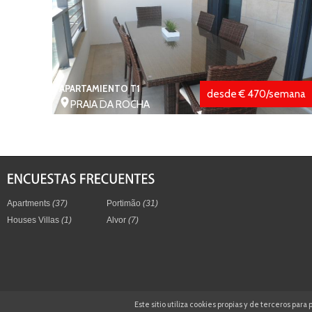
APARTAMIENTO T1
desde € 470/semana
PRAIA DA ROCHA
Apartments
(37)
Portimão
(31)
Houses Villas
(1)
Alvor
(7)
Este sitio utiliza cookies propias y de terceros pa