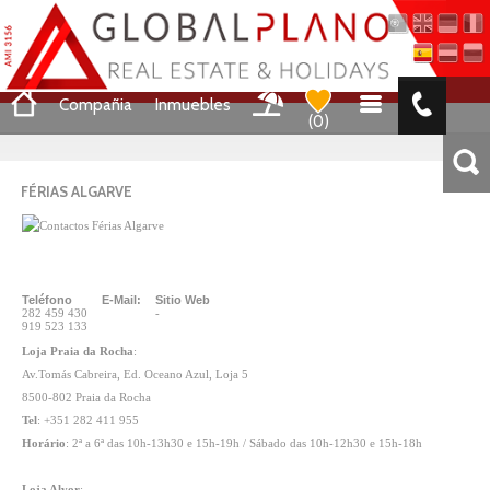
Compañia
Inmuebles
(
0
)
FÉRIAS ALGARVE
Teléfono
E-Mail:
Sitio Web
282 459 430
-
919 523 133
Loja Praia da Rocha
:
Av.Tomás Cabreira, Ed. Oceano Azul, Loja 5
8500-802 Praia da Rocha
Tel
: +351 282 411 955
Horário
: 2ª a 6ª das 10h-13h30 e 15h-19h / Sábado das 10h-12h30 e 15h-18h
Loja Alvor
: