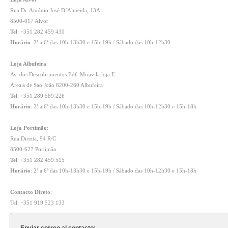
Rua Dr. António José D´Almeida, 13A
8500-017 Alvor
Tel
: +351 282 459 430
Horário
: 2ª a 6ª das 10h-13h30 e 15h-19h / Sábado das 10h-12h30
Loja Albufeira
:
Av. dos Descobrimentos Edf. Miravila loja E
Areais de Sao João 8200-260 Albufeira
Tel
: +351 289 589 226
Horário
: 2ª a 6ª das 10h-13h30 e 15h-19h / Sábado das 10h-12h30 e 15h-18h
Loja Portimão
:
Rua Direita, 94 R/C
8500-627 Portimão
Tel
: +351 282 459 515
Horário
: 2ª a 6ª das 10h-13h30 e 15h-19h / Sábado das 10h-12h30 e 15h-18h
Contacto Direto
:
Tel: +351 919 523 133