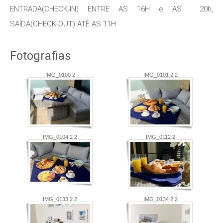
ENTRADA(CHECK-IN) ENTRE AS 16H e AS 20h,
SAÍDA(CHECK-OUT) ATÈ AS 11H
Fotografias
IMG_0100 2
IMG_0101 2 2
IMG_0104 2 2
IMG_0112 2
IMG_0133 2 2
IMG_0134 2 2