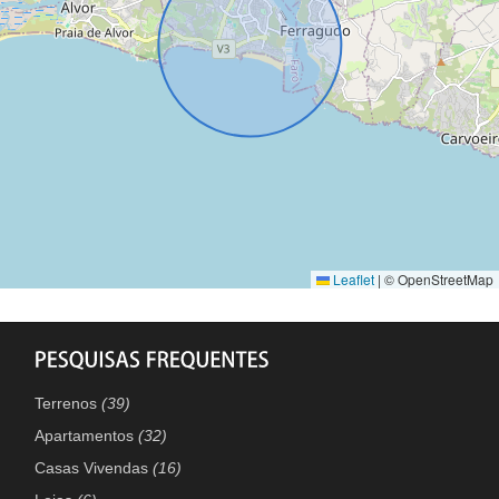
Leaflet
|
© OpenStreetMap
Terrenos
(39)
Apartamentos
(32)
Casas Vivendas
(16)