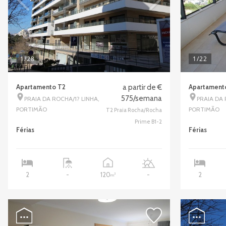
1
/28
1
/22
Apartamento T2
a partir de €
Apartament
575/semana
PRAIA DA ROCHA/1? LINHA,
PRAIA DA
PORTIMÃO
PORTIMÃO
T2 Praia Rocha/Rocha
Prime B1-2
Férias
Férias
120
2
-
-
2
2
m