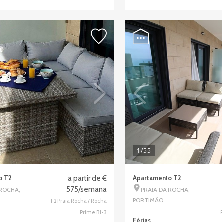
1
/55
o T2
a partir de €
Apartamento T2
575/semana
 ROCHA,
PRAIA DA ROCHA,
PORTIMÃO
T2 Praia Rocha / Rocha
Prime B1-3
Férias