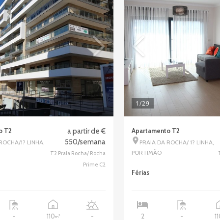
1
/29
o T2
a partir de €
Apartamento T2
550/semana
ROCHA/1? LINHA,
PRAIA DA ROCHA/ 1? LINHA,
PORTIMÃO
T2 Praia Rocha/ Rocha
Prime C2
Férias
110
1
-
-
2
-
2
m