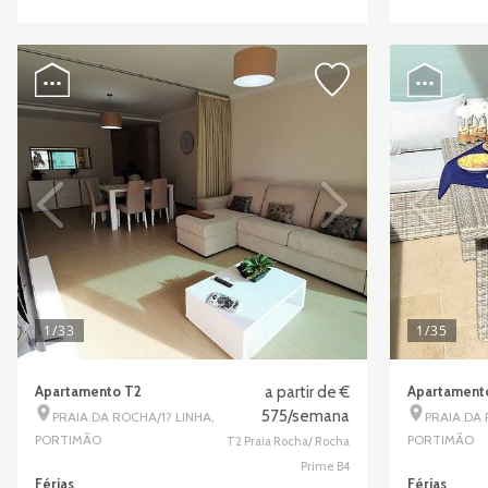
1
/33
1
/35
Apartamento T2
a partir de €
Apartament
575/semana
PRAIA DA ROCHA/1? LINHA,
PRAIA DA
PORTIMÃO
PORTIMÃO
T2 Praia Rocha/ Rocha
Prime B4
Férias
Férias