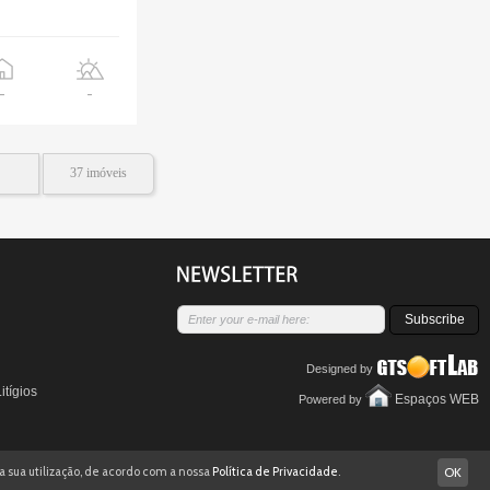
Alvor
Portimão
a partir de
270
€
-
-
Apartamento T2
Praia da Rocha
Portimão
a partir de
375
€
37 imóveis
Apartamento T1
Praia do Vau
Portimão
a partir de
305
€
Subscribe
Apartamento T1
Praia da Rocha
Designed by
Portimão
itígios
a partir de
305
€
Espaços WEB
Powered by
Apartamento T1
 a sua utilização, de acordo com a nossa
Política de Privacidade
.
OK
Praia da Rocha