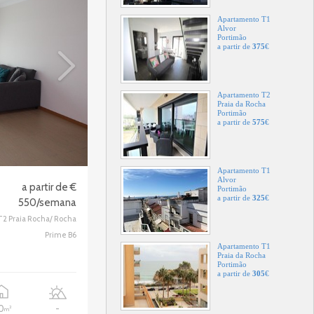
Apartamento T1
Alvor
Portimão
a partir de
375
€
Apartamento T2
Praia da Rocha
Portimão
a partir de
575
€
Apartamento T1
Alvor
a partir de €
Portimão
a partir de
325
€
550/semana
T2 Praia Rocha/ Rocha
Prime B6
Apartamento T1
Praia da Rocha
Portimão
a partir de
305
€
10
-
2
m