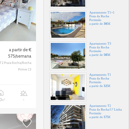
Apartamento T1+1
Praia da Rocha
Portimão
a partir de
305
€
Apartamento T3
Praia da Rocha
a partir de €
Portimão
a partir de
505
€
575/semana
T2 Praia Rocha/Rocha
Prime C3
Apartamento T1
Praia da Rocha
Portimão
a partir de
325
€
20
-
2
m
Apartamento T2
Praia da Rocha/1? Linha
Portimão
a partir de
575
€