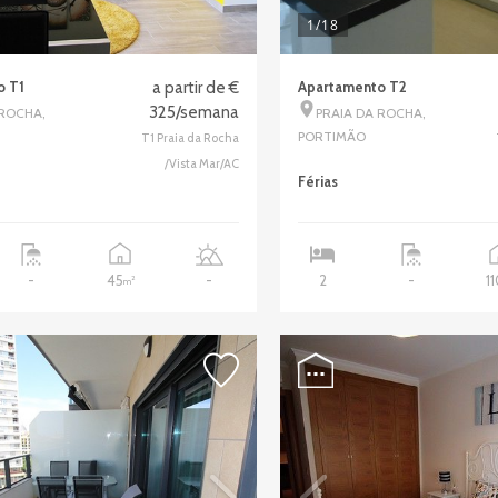
1
/18
o T1
a partir de €
Apartamento T2
325/semana
 ROCHA,
PRAIA DA ROCHA,
PORTIMÃO
T1 Praia da Rocha
/Vista Mar/AC
Férias
45
1
-
-
2
-
2
m