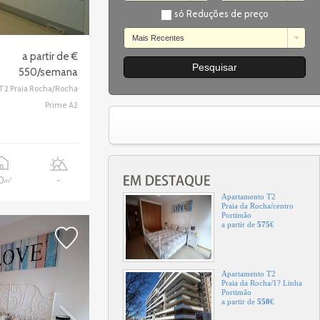
só Reduções de preço
Mais Recentes
Apartamento T2
Clube Alvor F?rias
a partir de €
Portimão
550/semana
a partir de
350
€
T2 Praia Rocha/Rocha
Prime A2
Apartamento T2
Praia da Rocha
Portimão
a partir de
575
€
10
-
2
m
Apartamento T2
Praia da Rocha/centro
Portimão
a partir de
575
€
Apartamento T2
Praia da Rocha/1? Linha
Portimão
a partir de
550
€