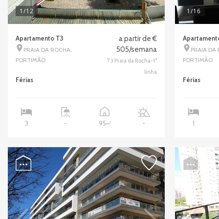
1
/12
1
/16
Apartamento T3
a partir de €
Apartament
505/semana
PRAIA DA ROCHA,
PRAIA DA
PORTIMÃO
PORTIMÃO
T3 Praia da Rocha-1ª
linha
Férias
Férias
95
3
-
-
1
2
m