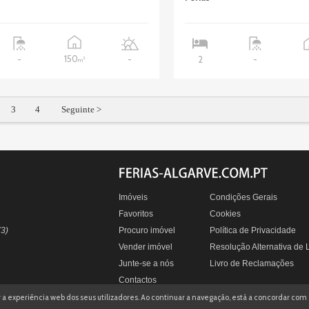
150
-
-
2
-
2
m
3
4
Seguinte >
Imóveis
Condições Gerais
Favoritos
Cookies
(3)
Procuro imóvel
Política de Privacidade
Vender imóvel
Resolução Alternativa de L
Junte-se a nós
Livro de Reclamações
Contactos
zar a experiência web dos seus utilizadores. Ao continuar a navegação, está a concordar com