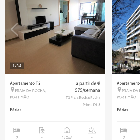
1
/34
1
/34
Apartamento T2
a partir de €
Apartament
575/semana
PRAIA DA ROCHA,
PRAIA DA 
PORTIMÃO
PORTIMÃO
T2 Praia Rocha/Rocha
Prime D1-3
Férias
Férias
120
2
-
-
2
2
m