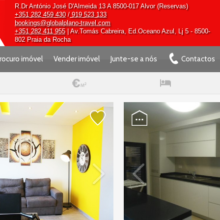
R.Dr António José D'Almeida 13 A 8500-017 Alvor (Reservas)
+351 282 459 430
/
919 523 133
bookings@globalplano-travel.com
+351 282 411 955
| Av.Tomás Cabreira, Ed.Oceano Azul, Lj 5 - 8500-
802 Praia da Rocha
rocuro imóvel
Vender imóvel
Junte-se a nós
Contactos