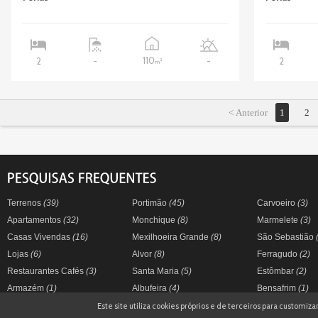
110
2
-
-
2
2
m
< Anterior
1
2
Terrenos
(39)
Portimão
(45)
Carvoeiro
(3)
Apartamentos
(32)
Monchique
(8)
Marmelete
(3)
Casas Vivendas
(16)
Mexilhoeira Grande
(8)
São Sebastião
Lojas
(6)
Alvor
(8)
Ferragudo
(2)
Restaurantes Cafés
(3)
Santa Maria
(5)
Estômbar
(2)
Armazém
(1)
Albufeira
(4)
Bensafrim
(1)
Este site utiliza cookies próprios e de terceiros para customi