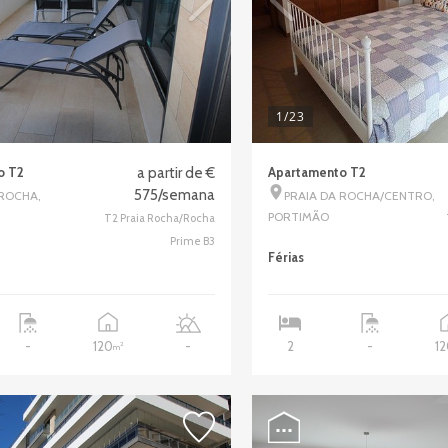
1
/23
o T2
a partir de €
Apartamento T2
575/semana
 ROCHA,
PRAIA DA ROCHA/CENTRO,
PORTIMÃO
T2 Praia Rocha/Rocha
Prime B3
Férias
120
1
-
-
2
-
2
m