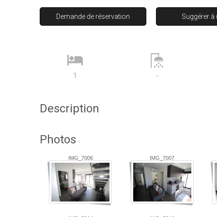
Demande de réservation
Suggérer à
1
-
Description
Photos
IMG_7006
IMG_7007