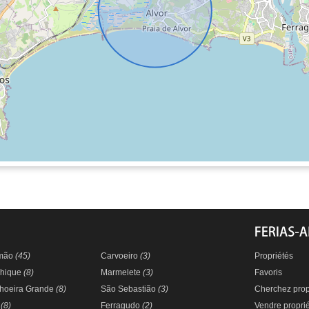
imão
(45)
Carvoeiro
(3)
Propriétés
hique
(8)
Marmelete
(3)
Favoris
lhoeira Grande
(8)
São Sebastião
(3)
Cherchez prop
r
(8)
Ferragudo
(2)
Vendre propri