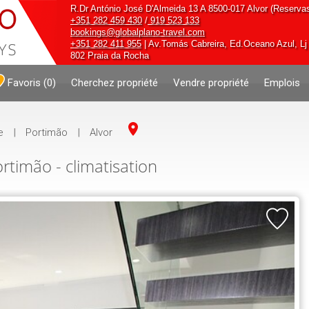
R.Dr António José D'Almeida 13 A 8500-017 Alvor (Reserva
+351 282 459 430
/
919 523 133
bookings@globalplano-travel.com
+351 282 411 955
| Av.Tomás Cabreira, Ed.Oceano Azul, Lj 
802 Praia da Rocha
Favoris
(
0
)
Cherchez propriété
Vendre propriété
Emplois
e
|
Portimão
|
Alvor
timão - climatisation