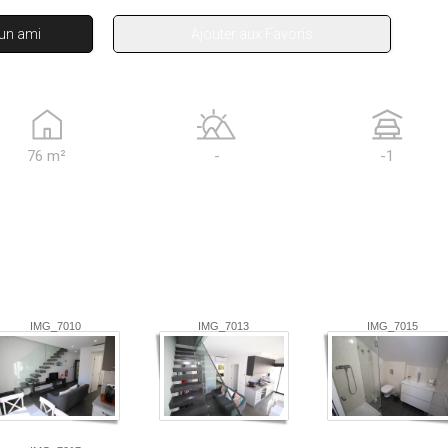
 un ami
Ajouter aux Favoris
76 m²
-
-1
IMG_7010
IMG_7013
IMG_7015