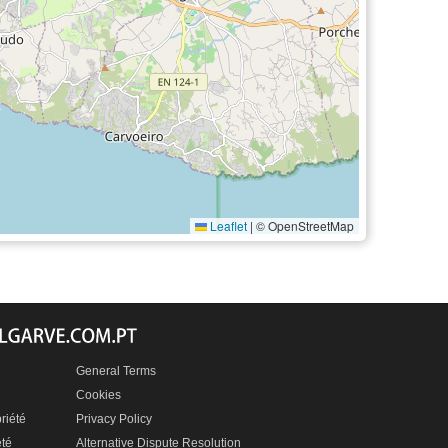
Leaflet
|
© OpenStreetMap
General Terms
Cookies
riété
Privacy Policy
été
Alternative Dispute Resolution