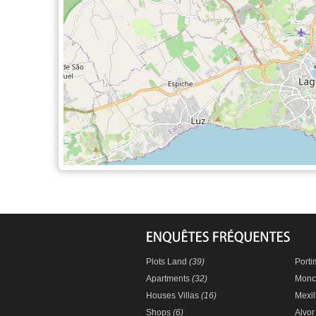
Plots Land
(39)
Port
Apartments
(32)
Monc
Houses Villas
(16)
Mexi
Shops
(6)
Alvo