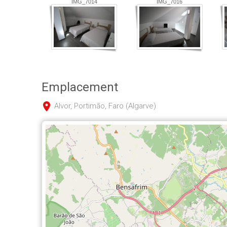
IMG_7014
IMG_7016
Emplacement
Alvor, Portimão, Faro (Algarve)