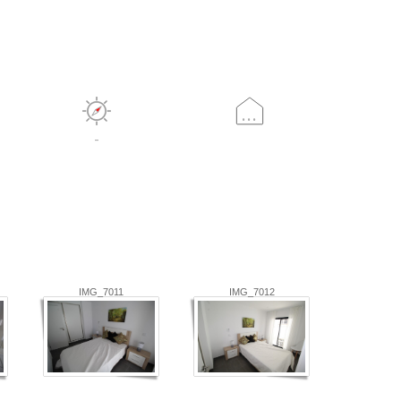
...
-
IMG_7011
IMG_7012