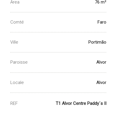
Area
76 m²
Comté
Faro
Ville
Portimão
Paroisse
Alvor
Locale
Alvor
REF
T1 Alvor Centre Paddy´s II