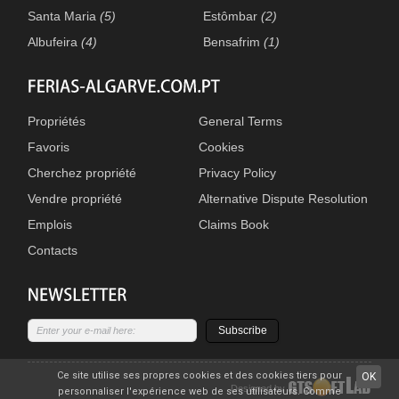
Santa Maria
(5)
Estômbar
(2)
Albufeira
(4)
Bensafrim
(1)
Propriétés
General Terms
Favoris
Cookies
Cherchez propriété
Privacy Policy
Vendre propriété
Alternative Dispute Resolution
Emplois
Claims Book
Contacts
Subscribe
Ce site utilise ses propres cookies et des cookies tiers pour
OK
Designed by
personnaliser l'expérience web de ses utilisateurs. Comme