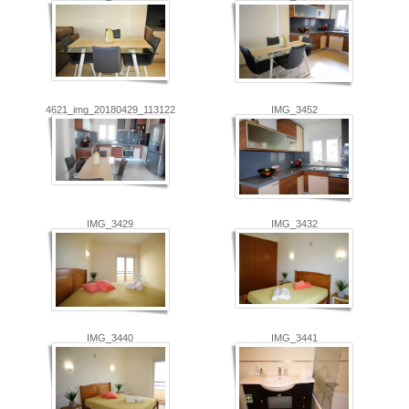
4621_img_20180429_113122
IMG_3452
IMG_3429
IMG_3432
IMG_3440
IMG_3441