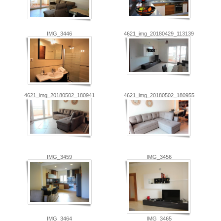
IMG_3446
4621_img_20180429_113139
4621_img_20180502_180941
4621_img_20180502_180955
IMG_3459
IMG_3456
IMG_3464
IMG_3465