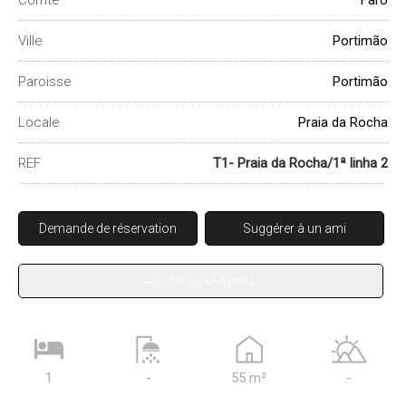
Comté
Faro
Ville
Portimão
Paroisse
Portimão
Locale
Praia da Rocha
REF
T1- Praia da Rocha/1ª linha 2
Demande de réservation
Suggérer à un ami
Ajouter aux Favoris
1
-
55 m²
-