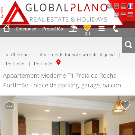
Enterprise
Propriétés
(
0
)
«
Chercher
|
Apartments for holiday rental Algarve
|
Portimão
|
Portimão
Appartement Moderne T1 Praia da Rocha
Portimão - place de parking, garage, balcon