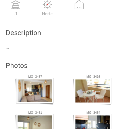
...
-1
Norte
Description
...
Photos
IMG_3457
IMG_3416
IMG_3461
IMG_3454