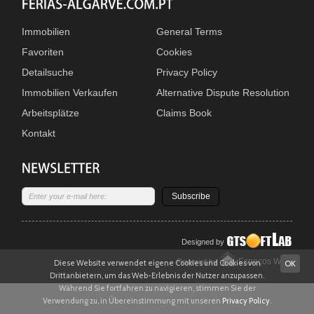
Immobilien
General Terms
Favoriten
Cookies
Detailsuche
Privacy Policy
Immobilien Verkaufen
Alternative Dispute Resolution
Arbeitsplätze
Claims Book
Kontakt
Subscribe
Designed by
Espaços WEB
Powered by
Diese Website verwendet eigene Cookies und Cookies von
OK
Drittanbietern, um das Web-Erlebnis der Nutzer anzupassen.
Während Sie fortfahren zu navigieren, stimmen Sie der
Verwendung zu, in Übereinstimmung mit unseren
Privacy Policy
.