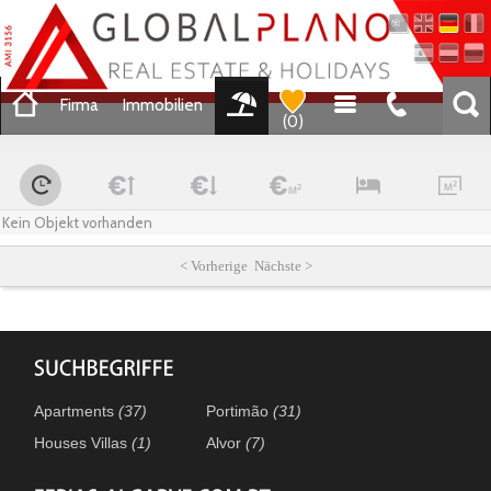
Firma
Immobilien
(
0
)
Kein Objekt vorhanden
< Vorherige Nächste >
Apartments
(37)
Portimão
(31)
Houses Villas
(1)
Alvor
(7)