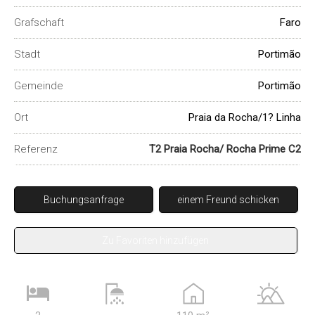
Grafschaft
Faro
Stadt
Portimão
Gemeinde
Portimão
Ort
Praia da Rocha/1? Linha
Referenz
T2 Praia Rocha/ Rocha Prime C2
Buchungsanfrage
einem Freund schicken
Zu Favoriten hinzufügen