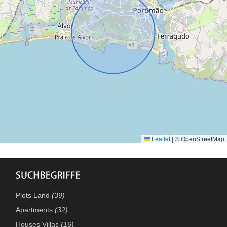
Leaflet
|
© OpenStreetMap
Plots Land
(39)
Apartments
(32)
Houses Villas
(16)