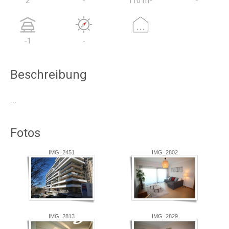
2
-
110 m²
-
...
-1
-
Beschreibung
...
Fotos
IMG_2451
IMG_2802
IMG_2813
IMG_2829