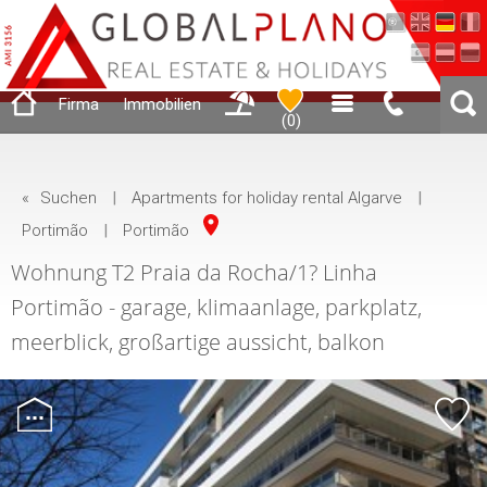
Firma
Immobilien
(
0
)
«
Suchen
|
Apartments for holiday rental Algarve
|
Portimão
|
Portimão
Wohnung T2 Praia da Rocha/1? Linha
Portimão - garage, klimaanlage, parkplatz,
meerblick, großartige aussicht, balkon