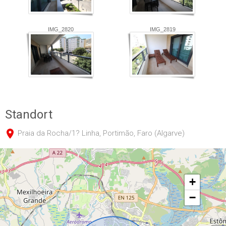
IMG_2820
IMG_2819
Standort
Praia da Rocha/1? Linha, Portimão, Faro (Algarve)
+
−