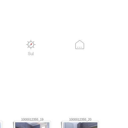
...
Sul
1000012355_19
1000012355_20