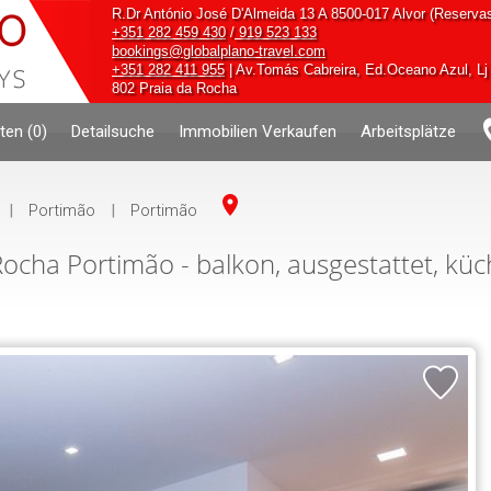
R.Dr António José D'Almeida 13 A 8500-017 Alvor (Reserva
+351 282 459 430
/
919 523 133
bookings@globalplano-travel.com
+351 282 411 955
| Av.Tomás Cabreira, Ed.Oceano Azul, Lj 
802 Praia da Rocha
iten
(
0
)
Detailsuche
Immobilien Verkaufen
Arbeitsplätze
|
Portimão
|
Portimão
ha Portimão - balkon, ausgestattet, küch