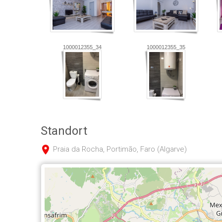
1000012355_34
1000012355_35
Standort
Praia da Rocha, Portimão, Faro (Algarve)