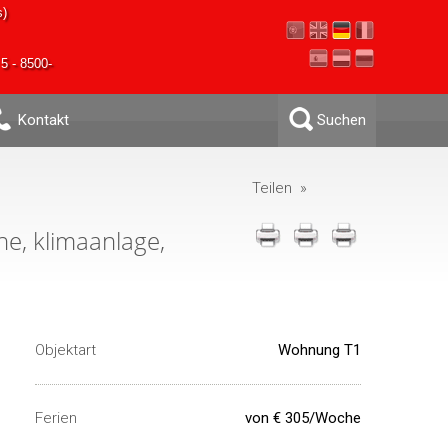
s)
5 - 8500-
Kontakt
Suchen
Teilen »
e, klimaanlage,
Objektart
Wohnung T1
Ferien
von € 305/Woche