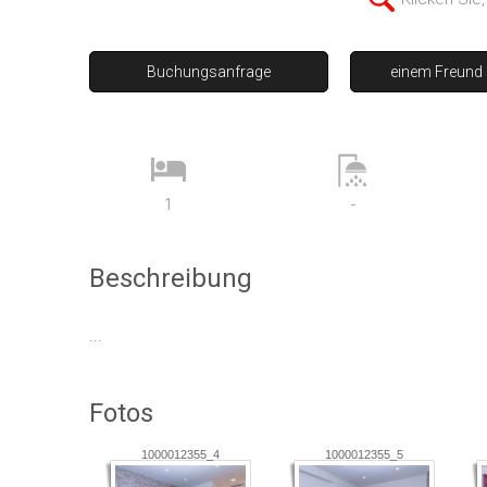
Buchungsanfrage
einem Freund
1
-
Beschreibung
...
Fotos
1000012355_4
1000012355_5