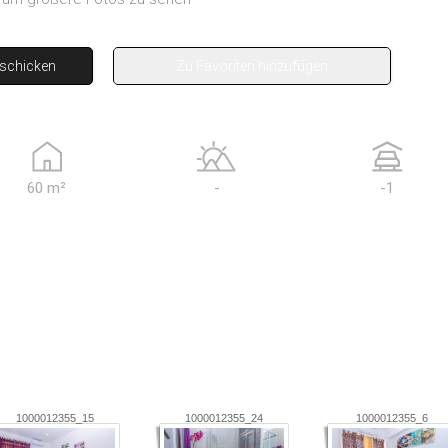
 schicken
Zu Favoriten hinzufügen
60 m²
-
-1
1000012355_15
1000012355_24
1000012355_6